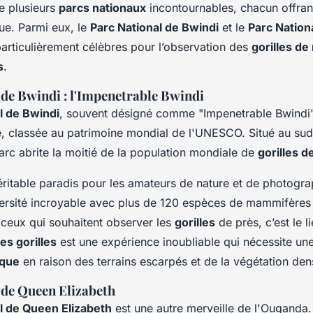
e plusieurs
parcs nationaux
incontournables, chacun offran
ue. Parmi eux, le
Parc National de Bwindi
et le
Parc Nation
articulièrement célèbres pour l’observation des
gorilles d
s
.
 de Bwindi : l'Impenetrable Bwindi
l de Bwindi
, souvent désigné comme "Impenetrable Bwindi",
, classée au patrimoine mondial de l'UNESCO. Situé au su
arc abrite la moitié de la population mondiale de
gorilles 
éritable paradis pour les amateurs de nature et de photogr
versité incroyable avec plus de 120 espèces de mammifères
 ceux qui souhaitent observer les
gorilles
de près, c’est le li
es gorilles
est une expérience inoubliable qui nécessite un
ique
en raison des terrains escarpés et de la végétation den
 de Queen Elizabeth
l de Queen Elizabeth
est une autre merveille de l'Ouganda. 