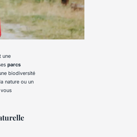
t une
 ses
parcs
ne biodiversité
la nature ou un
 vous
turelle