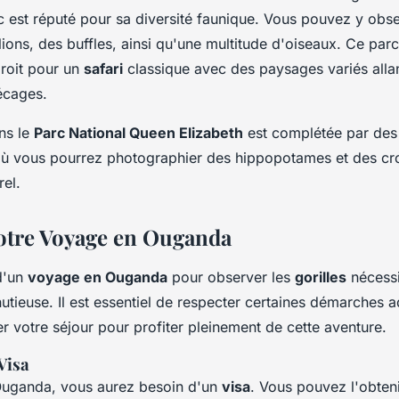
c est réputé pour sa diversité faunique. Vous pouvez y obs
 lions, des buffles, ainsi qu'une multitude d'oiseaux. Ce par
droit pour un
safari
classique avec des paysages variés alla
écages.
ns le
Parc National Queen Elizabeth
est complétée par des 
ù vous pourrez photographier des hippopotames et des cr
rel.
otre Voyage en Ouganda
d'un
voyage en Ouganda
pour observer les
gorilles
nécessi
nutieuse. Il est essentiel de respecter certaines démarches a
r votre séjour pour profiter pleinement de cette aventure.
Visa
Ouganda, vous aurez besoin d'un
visa
. Vous pouvez l'obteni