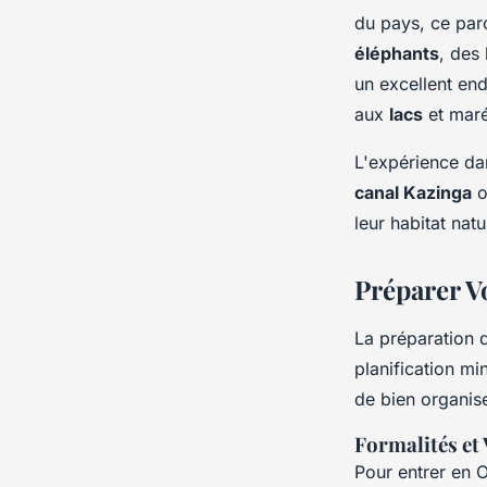
du pays, ce par
éléphants
, des
un excellent en
aux
lacs
et mar
L'expérience da
canal Kazinga
o
leur habitat natu
Préparer V
La préparation 
planification mi
de bien organise
Formalités et 
Pour entrer en 