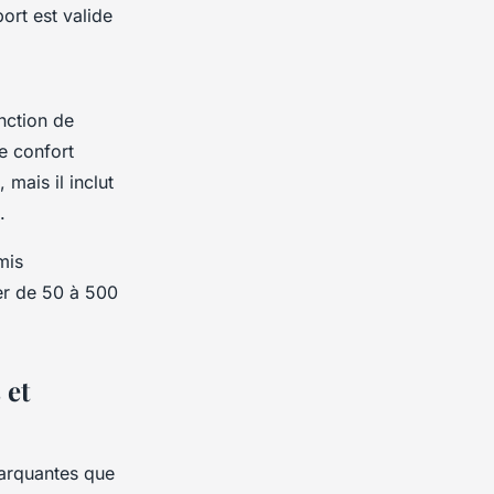
ort est valide
nction de
de confort
 mais il inclut
.
mis
er de 50 à 500
 et
marquantes que