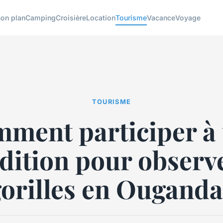
on plan
Camping
Croisière
Location
Tourisme
Vacance
Voyage
TOURISME
ment participer à
dition pour observe
orilles en Ougand