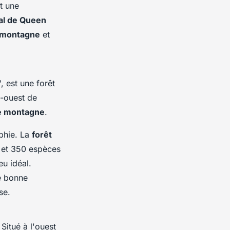
t une
al de Queen
e montagne
et
 est une forêt
d-ouest de
de montagne
.
aphie. La
forêt
 et 350 espèces
eu idéal.
e bonne
se.
Situé à l'ouest