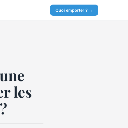
Quoi emporter ? →
 une
r les
a?