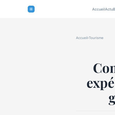
Accueil
Actu
B
Accueil
›
Tourisme
Com
expé
g