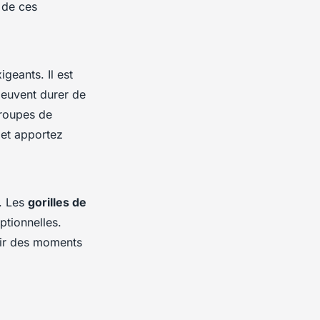
 de ces
geants. Il est
peuvent durer de
groupes de
 et apportez
e. Les
gorilles de
ptionnelles.
isir des moments