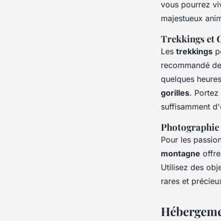
vous pourrez v
majestueux anim
Trekkings et 
Les
trekkings
po
recommandé de s
quelques heures
gorilles
. Portez
suffisamment d'e
Photographie 
Pour les passi
montagne
offre
Utilisez des obj
rares et précieu
Hébergeme