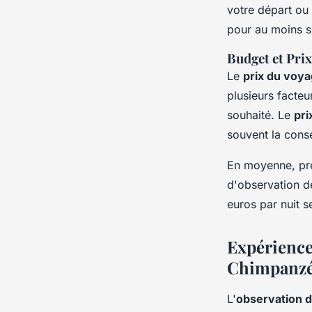
votre départ ou 
pour au moins s
Budget et Pri
Le
prix du voy
plusieurs facteu
souhaité. Le
pri
souvent la cons
En moyenne, pré
d'observation 
euros par nuit s
Expériences
Chimpanz
L'
observation d