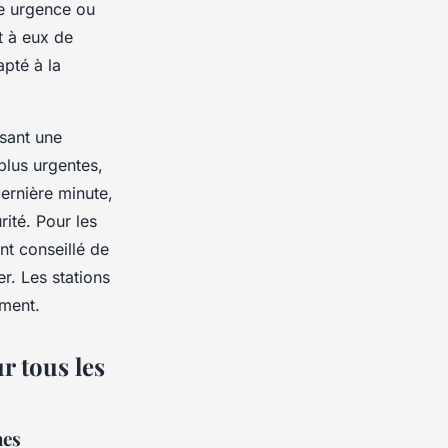
ne urgence ou
t à eux de
apté à la
ssant une
plus urgentes,
ernière minute,
rité. Pour les
nt conseillé de
er. Les stations
oment.
r tous les
nes