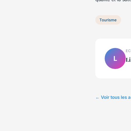
Tourisme
EC
L
Li
← Voir tous les 