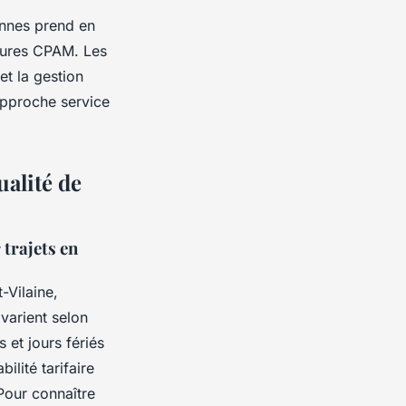
ennes prend en
dures CPAM. Les
et la gestion
approche service
ualité de
trajets en
-Vilaine,
 varient selon
 et jours fériés
ilité tarifaire
Pour connaître