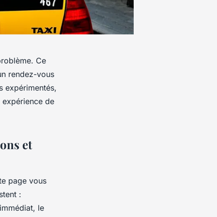
 problème. Ce
’un rendez-vous
rs expérimentés,
ne expérience de
ions et
tte page vous
tent :
immédiat, le