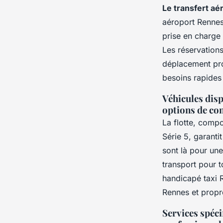
Le transfert aé
aéroport Rennes 
prise en charge 
Les réservation
déplacement pro
besoins rapides 
Véhicules dis
options de con
La flotte, com
Série 5, garanti
sont là pour un
transport pour t
handicapé taxi R
Rennes et propr
Services spéci