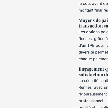
le coût avant de
montant final res
Moyens de pai
transaction s
Les options paie
Rennes, grâce à
d’un TPE pour fa
diversité permet
chaque paiemen
Engagement qua
satisfaction d
La sécurité sani
Rennes, avec un
rigoureusement s
professionnel. L
qualité et la sat