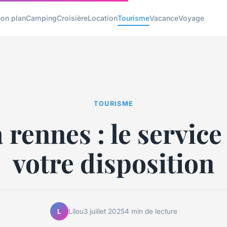
on plan
Camping
Croisière
Location
Tourisme
Vacance
Voyage
TOURISME
 rennes : le service
votre disposition
Lilou
3 juillet 2025
4 min de lecture
L